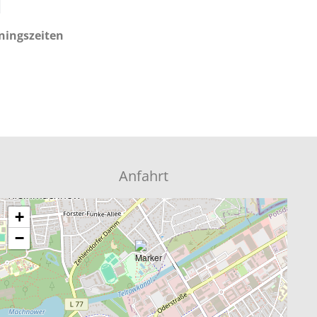
ningszeiten
Anfahrt
+
−