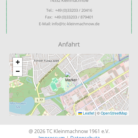
14532 Kleinmachnow
Tel.: +49 (0)33203 / 20416
Fax: +49 (0)33203 / 879401
E-Mail: info@tc-kleinmachnow.de
Anfahrt
+
−
Leaflet
|
©
OpenStreetMap
@ 2026 TC Kleinmachnow 1961 e.V.