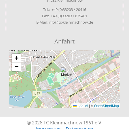
14532 Kleinmachnow
Tel.: +49 (0)33203 / 20416
Fax: +49 (0)33203 / 879401
E-Mail: info@tc-kleinmachnow.de
Anfahrt
+
−
Leaflet
|
©
OpenStreetMap
@ 2026 TC Kleinmachnow 1961 e.V.