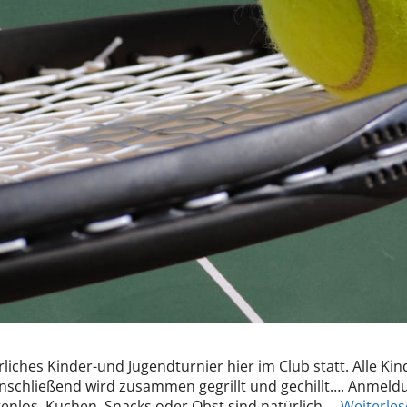
rliches Kinder-und Jugendturnier hier im Club statt. Alle Ki
Anschließend wird zusammen gegrillt und gechillt…. Anmel
stenlos. Kuchen, Snacks oder Obst sind natürlich …
Weiterle